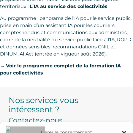
territoriaux :
L’IA au service des collectivités
.
Au programme : panorama de l’IA pour le service public,
prise en main d’un assistant IA pour les courriers,
comptes rendus et communications aux administrés,
cadre de la neutralité du service public face à l’IA, RGPD
et données sensibles, recommandations CNIL et
DINUM, AI Act (entrée en vigueur août 2026).
→
Voir le programme complet de la formation IA
pour collectivités
Nos services vous
intéressent ?
Contactez-nous
Il y a beaucoup à dire sur les services qui
Gérer le consentement