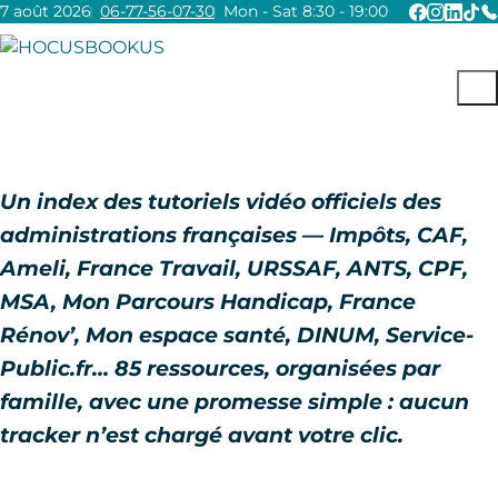
7 août 2026
06-77-56-07-30
Mon - Sat 8:30 - 19:00
Un index des tutoriels vidéo
officiels
des
administrations françaises — Impôts, CAF,
Ameli, France Travail, URSSAF, ANTS, CPF,
MSA, Mon Parcours Handicap, France
Rénov’, Mon espace santé, DINUM, Service-
Public.fr… 85 ressources, organisées par
famille, avec une promesse simple :
aucun
tracker n’est chargé avant votre clic
.